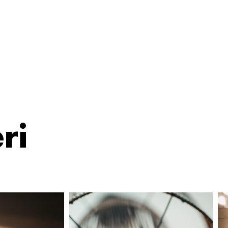
Konferens & Möten
Hotell
Mat & Dryck
ri