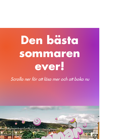
Den bästa
sommaren
ever!
Scrolla ner för att läsa mer och att boka nu