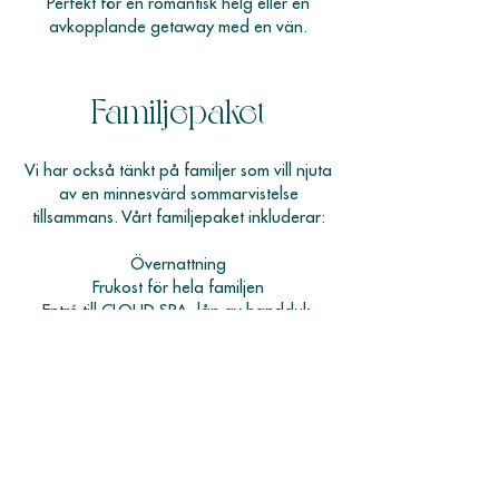
Perfekt för en romantisk helg eller en
avkopplande getaway med en vän.
Familjepaket
Vi har också tänkt på familjer som vill njuta
av en minnesvärd sommarvistelse
tillsammans. Vårt familjepaket inkluderar:
Övernattning
Frukost för hela familjen
Entré till CLOUD SPA, lån av handduk,
badrock och tofflor
Tvårätters middag
Allt detta från bara 2590 kr per familj (två
vuxna och två barn).
Barn upp till 15 år är välkomna på
spaområdet mellan 09.00 och 12.00,
vilket ger hela familjen möjlighet att njuta