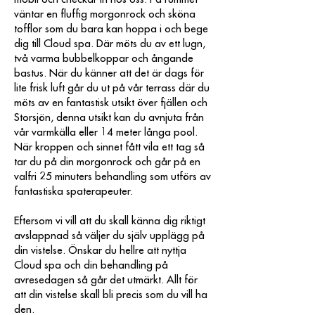
väntar en fluffig morgonrock och sköna
tofflor som du bara kan hoppa i och bege
dig till Cloud spa. Där möts du av ett lugn,
två varma bubbelkoppar och ångande
bastus. När du känner att det är dags för
lite frisk luft går du ut på vår terrass där du
möts av en fantastisk utsikt över fjällen och
Storsjön, denna utsikt kan du avnjuta från
vår varmkälla eller 14 meter långa pool.
När kroppen och sinnet fått vila ett tag så
tar du på din morgonrock och går på en
valfri 25 minuters behandling som utförs av
fantastiska spaterapeuter.
Eftersom vi vill att du skall känna dig riktigt
avslappnad så väljer du själv upplägg på
din vistelse. Önskar du hellre att nyttja
Cloud spa och din behandling på
avresedagen så går det utmärkt. Allt för
att din vistelse skall bli precis som du vill ha
den.