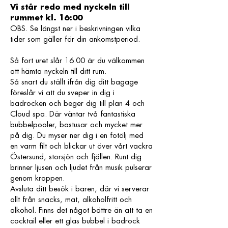
Vi står redo med nyckeln till
rummet kl. 16:00
OBS. Se längst ner i beskrivningen vilka
tider som gäller för din ankomstperiod.
Så fort uret slår 16.00 är du välkommen
att hämta nyckeln till ditt rum.
Så snart du ställt ifrån dig ditt bagage
föreslår vi att du sveper in dig i
badrocken och beger dig till plan 4 och
Cloud spa. Där väntar två fantastiska
bubbelpooler, bastusar och mycket mer
på dig. Du myser ner dig i en fotölj med
en varm filt och blickar ut över vårt vackra
Östersund, storsjön och fjällen. Runt dig
brinner ljusen och ljudet från musik pulserar
genom kroppen.
Avsluta ditt besök i baren, där vi serverar
allt från snacks, mat, alkoholfritt och
alkohol. Finns det något bättre än att ta en
cocktail eller ett glas bubbel i badrock