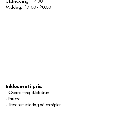
Utcheckning: 12.00
Middag:
17.00 - 20.00
Inkluderat i pris:
- Övernattning dubbelrum
- Frukost
- Trerätters middag på entréplan.
- Vinpaket (1 glas förrätt, 1 glas varmrätt, 1
glas dessert)
Om du är själv (en person) tillkommer ett