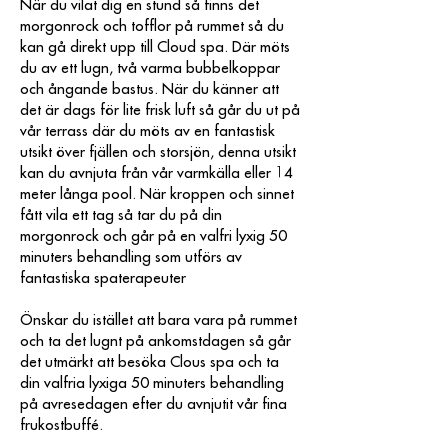
När du vilat dig en stund så finns det
morgonrock och tofflor på rummet så du
kan gå direkt upp till Cloud spa. Där möts
du av ett lugn, två varma bubbelkoppar
och ångande bastus. När du känner att
det är dags för lite frisk luft så går du ut på
vår terrass där du möts av en fantastisk
utsikt över fjällen och storsjön, denna utsikt
kan du avnjuta från vår varmkälla eller 14
meter långa pool. När kroppen och sinnet
fått vila ett tag så tar du på din
morgonrock och går på en valfri lyxig 50
minuters behandling som utförs av
fantastiska spaterapeuter
Önskar du istället att bara vara på rummet
och ta det lugnt på ankomstdagen så går
det utmärkt att besöka Clous spa och ta
din valfria lyxiga 50 minuters behandling
på avresedagen efter du avnjutit vår fina
frukostbuffé.