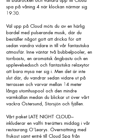
till badrocken och vandra upp till Cloud
spa på våning 4 när klockan närmar sig
19:30.
Väl upp på Cloud möts du av en härlig
bardel med pulserande musik, där du
beställer något gott att dricka för att
sedan vandra vidare in till vår fantastiska
atmosfär. Inne väntar två bubbelpooler, en
torrbastu, en aromatisk ångbastu och en
upplevelsedusch och fantastiska relaxytor
att bara mysa ner sig i. Men det är inte
slut där, du vandrar sedan vidare ut på
terrassen och varvar mellan 14 meter
långa utomhuspool och den mindre
varmkällan medan du blickar ut över vårt
vackra Östersund, Storsjön och fjällen.
Vårt paket LATE NIGHT CLOUD–
inkluderar en valfri trerätters middag i vår
restaurang O´Learys. Övernattning med
frukost samt entré till Cloud Spa från